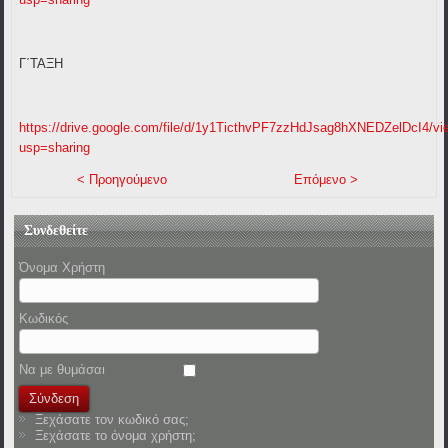
Γ΄ΤΑΞΗ
https://drive.google.com/file/d/1y1TicthvPF7zzHdJsag8hXNEDZelDcI4/vi
usp=sharing
< Προηγούμενο
Επόμενο >
Συνδεθείτε
Όνομα Χρήστη
Κωδικός
Να με θυμάσαι
Ξεχάσατε τον κωδικό σας;
Ξεχάσατε το όνομα χρήστη;