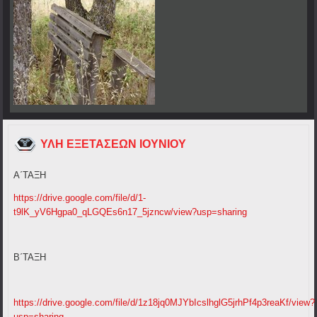
ΥΛΗ ΕΞΕΤΑΣΕΩΝ ΙΟΥΝΙΟΥ
Α΄ΤΑΞΗ
https://drive.google.com/file/d/1-
t9lK_yV6Hgpa0_qLGQEs6n17_5jzncw/view?usp=sharing
Β΄ΤΑΞΗ
https://drive.google.com/file/d/1z18jq0MJYbIcslhglG5jrhPf4p3reaKf/view?
usp=sharing