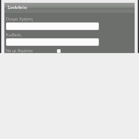
Συνδεθείτε
Όνομα Χρήστη
Κωδικός
Να με θυμάσαι
Ξεχάσατε τον κωδικό σας;
Ξεχάσατε το όνομα χρήστη;
Επισκέπτες
Today
16
Yesterday
88
This Week
16
Last Week
285556
This Month
433