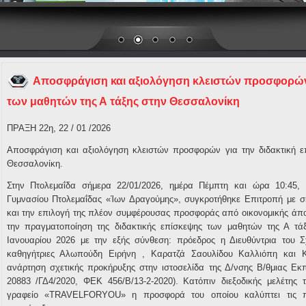
Αποσφράγιση και αξιολόγηση κλειστών προσφορών 
των μαθητών της Α τάξης στην Θεσσαλονίκη
ΠΡΑΞΗ 22
η
, 22 / 01 /2026
Αποσφράγιση και αξιολόγηση κλειστών προσφορών για την διδακτική ε
Θεσσαλονίκη.
Στην Πτολεμαΐδα σήμερα 22/01/2026, ημέρα Πέμπτη και ώρα 10:45, 
Γυμνασίου Πτολεμαΐδας «Ίων Δραγούμης», συγκροτήθηκε Επιτροπή με σ
και την επιλογή της πλέον συμφέρουσας προσφοράς από οικονομικής άπο
την πραγματοποίηση της διδακτικής επίσκεψης των μαθητών της Α τά
Ιανουαρίου 2026 με την εξής σύνθεση: πρόεδρος η Διευθύντρια του Σ
καθηγήτριες Αλωπούδη Ειρήνη , Καρατζά Σαουλίδου Καλλιόπη και 
ανάρτηση σχετικής προκήρυξης στην ιστοσελίδα της Δ/νσης Β/θμιας Εκπ
20883 /ΓΔ4/2020, ΦΕΚ 456/Β/13-2-2020). Κατόπιν διεξοδικής μελέτης
γραφείο «
TRAVEL
FOR
YOU
» η προσφορά του οποίου καλύπτει τις π