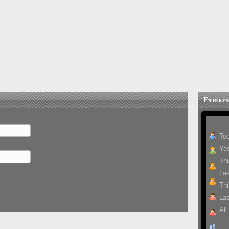
Επισκέπ
To
Yes
Th
La
Thi
Las
All