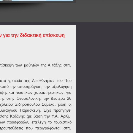
για την διδακτική επίσκεψη
πίσκεψη των μαθητών της Α τάξης στην
στο γραφείο της Διευθύντριας του 1ου
κοπό την αποσφράγιση, την αξιολόγηση
ψης και ποιοτικών χαρακτηριστικών, για
ξης στην Θεσσαλονίκη, την Δευτέρα 26
χολείου Σιδηροπούλου Συμέλα, μέλη οι
Κλάζογλου Παρασκευή. Είχε προηγηθεί
/σης Κοζάνης (με βάση την Υ.Α. Αριθμ.
 των προσφορών, επελέγη το τουριστικό
ροϋποθέσεις που περιγράφονται στην