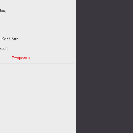
θως.
ιόπη
υή
Επόμενο >