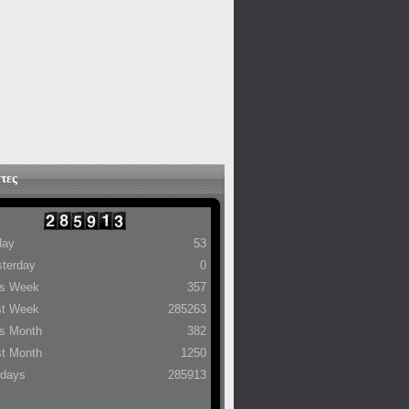
τες
day
53
terday
0
is Week
357
st Week
285263
s Month
382
t Month
1250
 days
285913