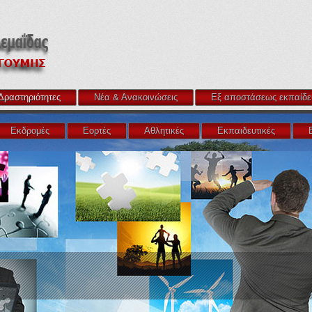
Δραστηριότητες
Νέα & Ανακοινώσεις
Εξ αποστάσεως εκπαίδε
Εκδρομές
Εορτές
Αθλητικές
Εκπαιδευτικές