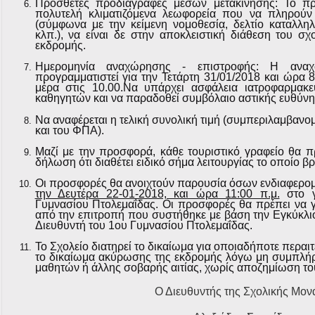
Πρόσθετες προδιαγραφές μέσων μετακίνησης: Το πρα
πολυτελή κλιματιζόμενα λεωφορεία που να πληρούν 
(σύμφωνα με την κείμενη νομοθεσία, δελτίο καταλλη
κλπ.), να είναι δε στην αποκλειστική διάθεση του σχ
εκδρομής.
Ημερομηνία αναχώρησης - επιστροφής: Η ανα
προγραμματιστεί για την
Τετάρτη 31/01/2018 και ώρα 8
μέρα στις
10.00
.Να υπάρχει ασφάλεια ιατροφαρμακε
καθηγητών και να παραδοθεί συμβόλαιο αστικής ευθύνης
Να αναφέρεται η τελική συνολική τιμή (συμπεριλαμβαν
και του ΦΠΑ).
Μαζί με την προσφορά, κάθε τουριστικό γραφείο θα π
δήλωση ότι διαθέτει ειδικό σήμα λειτουργίας το οποίο βρ
Οι προσφορές θα ανοιχτούν παρουσία όσων ενδιαφερο
την Δευτέρα 22-01-2018, και ώρα 11:00 π.μ.
στο γ
Γυμνασίου Πτολεμαΐδας. Οι προσφορές θα πρέπει να 
από την επιτροπή που συστήθηκε με βάση την Εγκύκλιο
Διευθυντή του 1ου Γυμνασίου Πτολεμαΐδας.
Το Σχολείο διατηρεί το δικαίωμα για οποιαδήποτε περαι
το δικαίωμα ακύρωσης της εκδρομής λόγω μη συμπλή
μαθητών ή άλλης σοβαρής αιτίας, χωρίς αποζημίωση το
Ο Διευθυντής της Σχολικής Μον