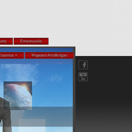
υση
Επικοινωνία
Erasmus +
Ψηφιακό Αποθετήριο