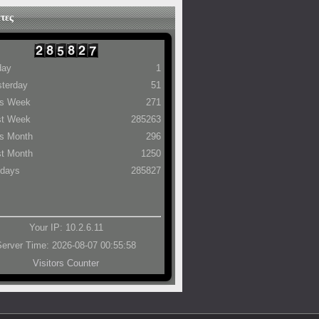
τες
day
1
terday
51
is Week
271
st Week
285263
s Month
296
t Month
1250
 days
285827
Your IP: 10.2.6.11
Server Time: 2026-08-07 00:55:58
Visitors Counter