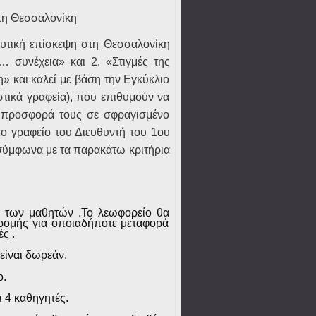
τη Θεσσαλονίκη
υτική επίσκεψη
στη Θεσσαλονίκη
 συνέχεια» και 2. «Στιγμές της
η» και καλεί με βάση την Εγκύκλιο
στικά γραφεία), που επιθυμούν να
ν προσφορά τους σε σφραγισμένο
ο γραφείο του Διευθυντή του 1ου
σύμφωνα με τα παρακάτω κριτήρια
 των μαθητών .Το λεωφορείο θα
κδρομής για οποιαδήποτε μεταφορά
ς .
είναι δωρεάν.
ο.
ι
4 καθηγητές
.