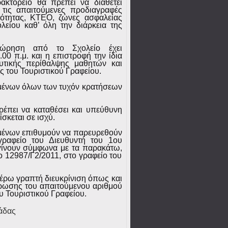
κτορείο θα πρέπει να διαθέτει
τις απαιτούμενες προδιαγραφές
λότητας, ΚΤΕΟ, ζώνες ασφαλείας
ολείου καθ’ όλη την διάρκεια της
χώρηση από το Σχολείο έχει
.00 π.μ.
και η επιστροφή την ίδια
υτικής περίθαλψης μαθητών και
 του Τουριστικού Γραφείου.
ομένων όλων των τυχόν κρατήσεων
ρέπει να καταθέσει και υπεύθυνη
ίσκεται σε ισχύ.
μένων επιθυμούν να παρευρεθούν
ραφείο του Διευθυντή του 1ου
γίνουν σύμφωνα με τα παρακάτω,
 12987/Γ2/2011, στο γραφείο του
τέρω γραπτή διευκρίνιση όπως και
ρωσης του απαιτούμενου αριθμού
υ Τουριστικού Γραφείου.
άδας