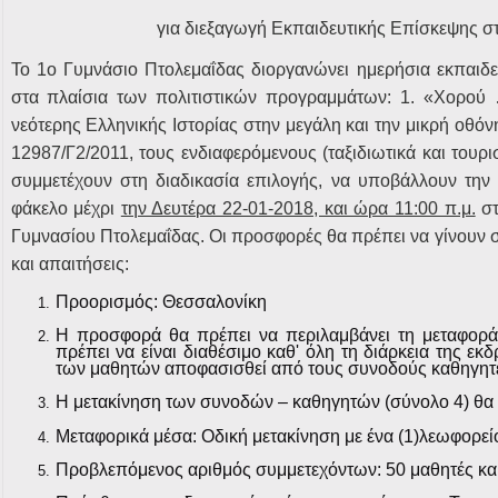
για διεξαγωγή Εκπαιδευτικής Επίσκεψης σ
Το 1ο Γυμνάσιο Πτολεμαΐδας διοργανώνει ημερήσια εκπαιδε
στα πλαίσια των πολιτιστικών προγραμμάτων: 1. «Χορού …
νεότερης Ελληνικής Ιστορίας στην μεγάλη και την μικρή οθόν
12987/Γ2/2011, τους ενδιαφερόμενους (ταξιδιωτικά και τουρι
συμμετέχουν στη διαδικασία επιλογής, να υποβάλλουν τη
φάκελο μέχρι
την Δευτέρα 22-01-2018, και ώρα 11:00 π.μ.
στ
Γυμνασίου Πτολεμαΐδας. Οι προσφορές θα πρέπει να γίνουν 
και απαιτήσεις:
Προορισμός: Θεσσαλονίκη
Η προσφορά θα πρέπει να περιλαμβάνει τη μεταφορά
πρέπει να είναι διαθέσιμο καθ' όλη τη διάρκεια της ε
των μαθητών αποφασισθεί από τους συνοδούς καθηγητέ
Η μετακίνηση των συνοδών – καθηγητών (σύνολο 4) θα 
Μεταφορικά μέσα: Οδική μετακίνηση με
ένα (1)λεωφορεί
Προβλεπόμενος αριθμός συμμετεχόντων:
50 μαθητές
κα