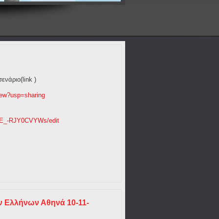
νάριο(link )
iew?usp=sharing
QE_-RJY0CVYWs/edit
 Ελλήνων Αθηνά 10-11-