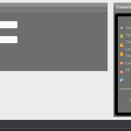
Επισκέπ
To
Yes
Th
La
Thi
Las
All