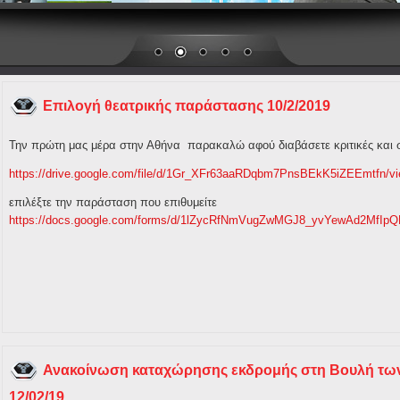
Επιλογή θεατρικής παράστασης 10/2/2019
Την πρώτη μας μέρα στην Αθήνα παρακαλώ αφού διαβάσετε κριτικές και σε
https://drive.google.com/file/d/1Gr_XFr63aaRDqbm7PnsBEkK5iZEEmtfn/v
επιλέξτε την παράσταση που επιθυμείτε
https://docs.google.com/forms/d/1lZycRfNmVugZwMGJ8_yvYewAd2MfIp
Ανακοίνωση καταχώρησης εκδρομής στη Βουλή των
12/02/19