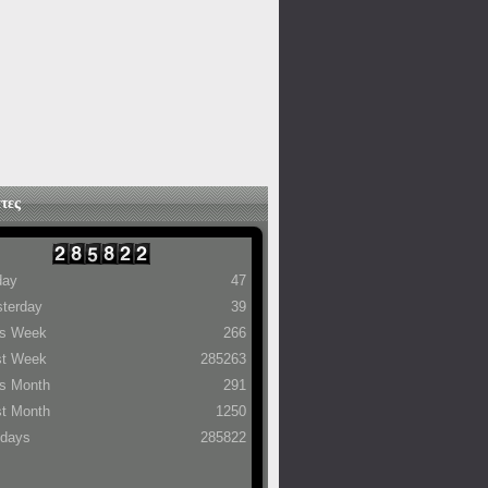
τες
day
47
terday
39
is Week
266
st Week
285263
s Month
291
t Month
1250
 days
285822