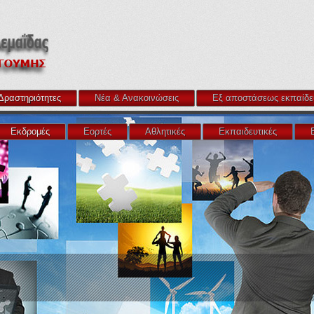
Δραστηριότητες
Νέα & Ανακοινώσεις
Εξ αποστάσεως εκπαίδε
Εκδρομές
Εορτές
Αθλητικές
Εκπαιδευτικές