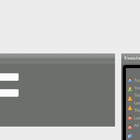
Επισκέπ
To
Yes
Th
La
Thi
Las
All