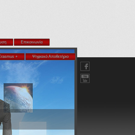
υση
Επικοινωνία
Erasmus +
Ψηφιακό Αποθετήριο