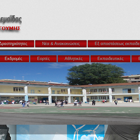
Δραστηριότητες
Νέα & Ανακοινώσεις
Εξ αποστάσεως εκπαίδε
Εκδρομές
Εορτές
Αθλητικές
Εκπαιδευτικές