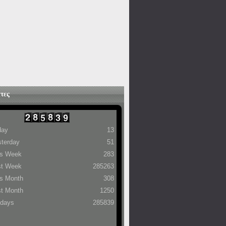
τες
day
13
terday
51
is Week
283
st Week
285263
s Month
308
t Month
1250
 days
285839