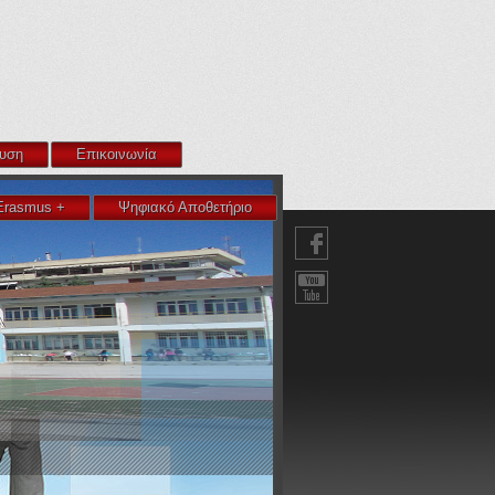
υση
Επικοινωνία
Erasmus +
Ψηφιακό Αποθετήριο