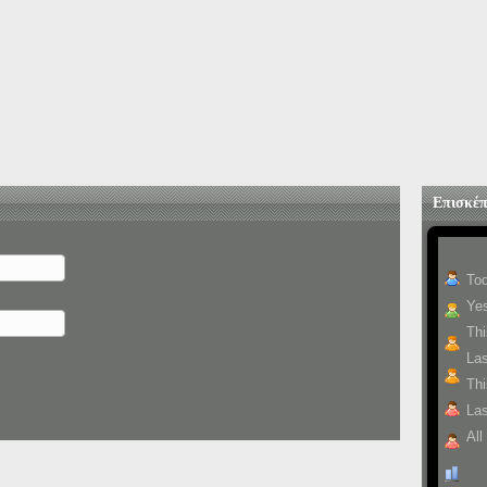
Επισκέπ
To
Yes
Th
La
Thi
Las
All