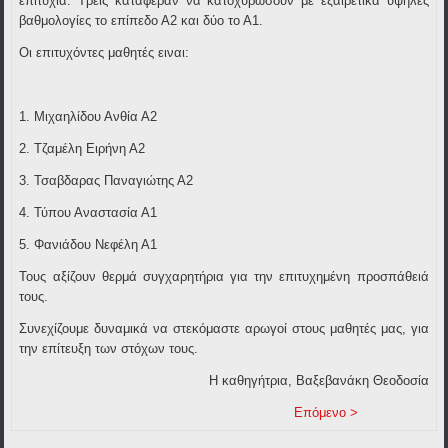
επιτυχία. Τρεις κατάφεραν να κατοχυρώσουν με εξαιρετικά υψηλές
βαθμολογίες το
επίπεδο Α2
και δύο το
Α1
.
Οι επιτυχόντες μαθητές ειναι:
1. Μιχαηλίδου Ανθία Α2
2. Τζαμέλη Ειρήνη Α2
3. Τσαβδαρας Παναγιώτης Α2
4. Τύπου Αναστασία Α1
5. Φανιάδου Νεφέλη Α1
Τους αξίζουν θερμά συγχαρητήρια για την επιτυχημένη προσπάθειά
τους.
Συνεχίζουμε δυναμικά να στεκόμαστε αρωγοί στους μαθητές μας, για
την επίτευξη των στόχων τους.
Η καθηγήτρια
,
Βαξεβανάκη Θεοδοσία
Επόμενο >