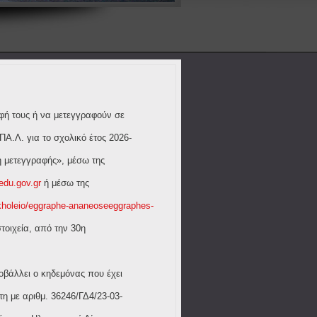
φή τους ή να μετεγγραφούν σε
.Λ. για το σχολικό έτος 2026-
 μετεγγραφής», μέσω της
edu.gov.gr
ή μέσω της
skholeio/eggraphe-ananeoseeggraphes-
τοιχεία, από την 30η
οβάλλει ο κηδεμόνας που έχει
η με αριθμ. 36246/ΓΔ4/23-03-