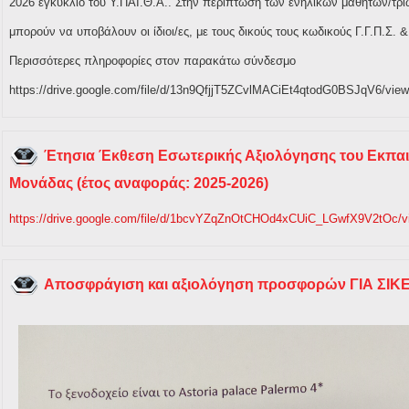
2026 εγκύκλιο του Υ.ΠΑΙ.Θ.Α.. Στην περίπτωση των ενήλικων μαθητών/τρι
μπορούν να υποβάλουν οι ίδιοι/ες, με τους δικούς τους κωδικούς Γ.Γ.Π.Σ. &
Περισσότερες πληροφορίες στον παρακάτω σύνδεσμο
https://drive.google.com/file/d/13n9QfjjT5ZCvlMACiEt4qtodG0BSJqV6/vie
Έτησια Έκθεση Εσωτερικής Αξιολόγησης του Εκπαιδ
Μονάδας (έτος αναφοράς: 2025-2026)
https://drive.google.com/file/d/1bcvYZqZnOtCHOd4xCUiC_LGwfX9V2tOc/v
Αποσφράγιση και αξιολόγηση προσφορών ΓΙΑ ΣΙ