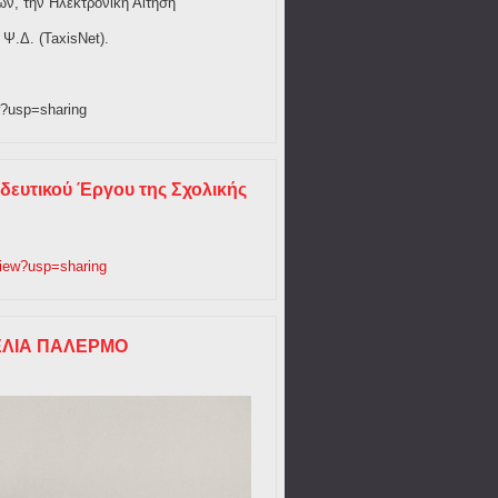
ών, την Ηλεκτρονική Αίτηση
 Ψ.Δ. (TaxisNet).
w?usp=sharing
ευτικού Έργου της Σχολικής
iew?usp=sharing
ΚΕΛΙΑ ΠΑΛΕΡΜΟ