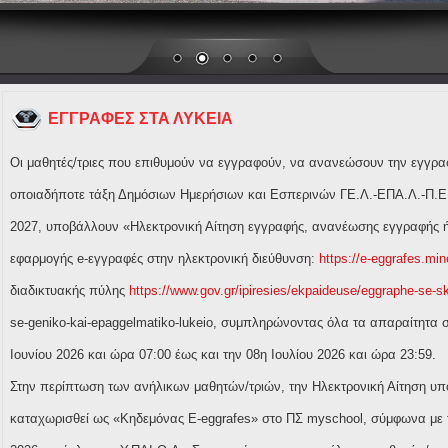
ΕΓΓΡΑΦΕΣ ΣΤΑ ΛΥΚΕΙΑ
Οι μαθητές/τριες που επιθυμούν να εγγραφούν, να ανανεώσουν την εγγρα
οποιαδήποτε τάξη Δημόσιων Ημερήσιων και Εσπερινών ΓΕ.Λ.-ΕΠΑ.Λ.-Π.ΕΠΑ
2027, υποβάλλουν «Ηλεκτρονική Αίτηση εγγραφής, ανανέωσης εγγραφής ή
εφαρμογής e-εγγραφές στην ηλεκτρονική διεύθυνση:
https://e-eggrafes.min
διαδικτυακής πύλης
https://www.gov.gr/ipiresies/ekpaideuse/eggraphe-se-
se-geniko-kai-epaggelmatiko-lukeio, συμπληρώνοντας όλα τα απαραίτητα σ
Ιουνίου 2026 και ώρα 07:00 έως και την 08η Ιουλίου 2026 και ώρα 23:59.
Στην περίπτωση των ανήλικων μαθητών/τριών, την Ηλεκτρονική Αίτηση υπ
καταχωρισθεί ως «Κηδεμόνας E-eggrafes» στο ΠΣ myschool, σύμφωνα με τ