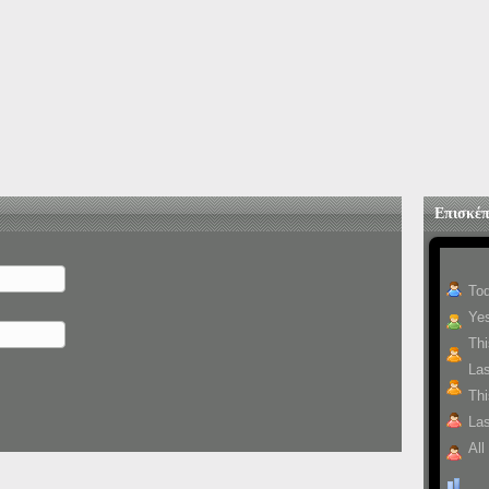
Επισκέπ
To
Yes
Th
La
Thi
Las
All