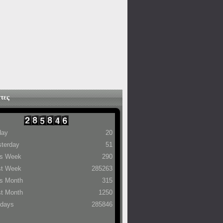
τες
day
20
terday
51
is Week
290
st Week
285263
s Month
315
t Month
1250
 days
285846