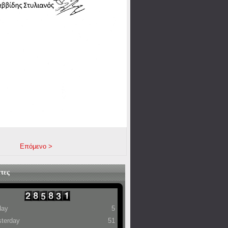
Επόμενο >
τες
day
5
terday
51