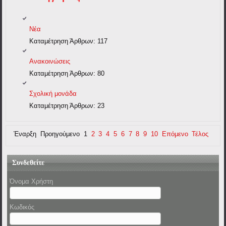
Νέα
Καταμέτρηση Άρθρων:
117
Ανακοινώσεις
Καταμέτρηση Άρθρων:
80
Σχολική μονάδα
Καταμέτρηση Άρθρων:
23
Έναρξη
Προηγούμενο
1
2
3
4
5
6
7
8
9
10
Επόμενο
Τέλος
Συνδεθείτε
Όνομα Χρήστη
Κωδικός